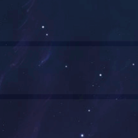
为基础，对每一道工序、每一项材料、每一个节点都实施精细化
；在安全管理工作中，坚决坚守安全生产红线，加强对危大工程
利推进筑牢安全防线；在进度控制上，项目部充分发挥桥梁纽带
远达国际项目团队与各参建方紧密配合，克服高温、台风、雨季
重大胜利，
更是
项目
部加强自身建设、提升履职能力成果的
集中
饰装修等专业的
高质量建设提供专业、可靠的技术监督与管理服
海口市国兴大道主干道南侧。项目总建筑面积达
39万平方米，由
示海南自贸港对外形象的城市新地标。该项目将重点吸引世界500
打造总部经济、外向型经济和现代服务业的集聚高地。