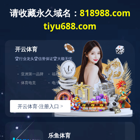
XINGKONG.COM
XINGKONG.COM-
企业概况
工程业绩
XINGKONG.COM-
星空（中国）
当前位置：
XINGKONG.COM-星空（中国）
>
工程业绩
>
超高层及特大型地标
星空（中国）
banner
中国钢研科技
来源